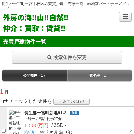
長生郡一宮町一宮中校区の売買戸建・売家一覧｜㈱城南パートナーズグル
ープ
外房の海‼山‼自然‼
仲介：買取：賃貸‼
売買戸建物件一覧
検索条件を変更
公開物件（1）
販売中（1）
1
件
チェックした物件を
お問い合わせ
長生郡一宮町新地91-2
新着
上総一ノ宮駅
徒歩27分
1,500万円
/ 3SDK
築年月
1995年05月
(築31年)