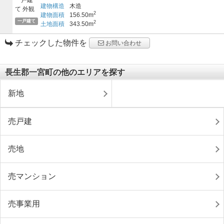
建物構造
木造
2
建物面積
156.50m
一戸建て
2
土地面積
343.50m
チェックした物件を
お問い合わせ
長生郡一宮町の他のエリアを探す
新地
売戸建
売地
売マンション
売事業用