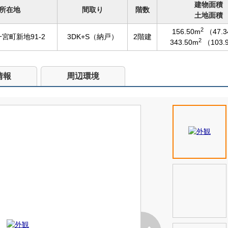
建物面積
所在地
間取り
階数
土地面積
2
156.50m
（47.
宮町新地91-2
3DK+S（納戸）
2階建
2
343.50m
（103.
情報
周辺環境