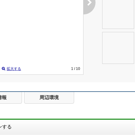
拡大する
1
/ 10
情報
周辺環境
ンする