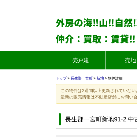
外房の海‼山‼自然
仲介：買取：賃貸‼
売戸建
売地
トップ
>
長生郡一宮町
>
新地
>
物件詳細
この物件は2週間以上更新されていない
最新の販売情報は不動産店舗にお問い
長生郡一宮町新地91-2 