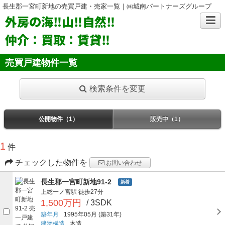
長生郡一宮町新地の売買戸建・売家一覧｜㈱城南パートナーズグループ
外房の海‼山‼自然‼
仲介：買取：賃貸‼
売買戸建物件一覧
検索条件を変更
公開物件（1）
販売中（1）
1
件
チェックした物件を
お問い合わせ
長生郡一宮町新地91-2
新着
上総一ノ宮駅
徒歩27分
1,500万円
/ 3SDK
築年月
1995年05月
(築31年)
建物構造
木造