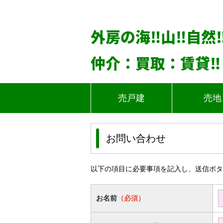
外房の海‼山‼自然
仲介：買取：賃貸‼
売戸建
売地
お問い合わせ
以下の項目に必要事項を記入し、送信ボタ
お名前
（必須）