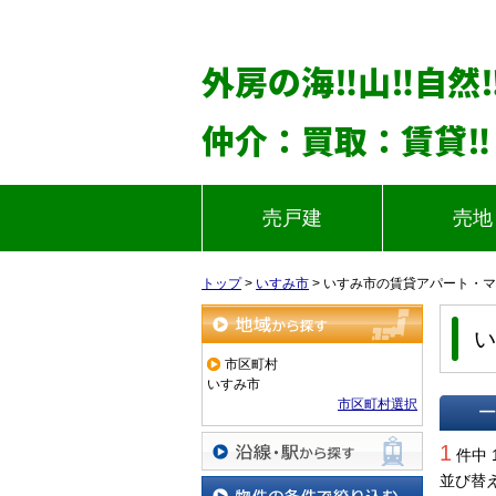
外房の海‼山‼自然
仲介：買取：賃貸‼
売戸建
売地
トップ
>
いすみ市
>
いすみ市の賃貸アパート・マ
い
地域から探す
市区町村
いすみ市
市区町村選択
一覧で
1
件中 
並び替
沿線・駅から探す