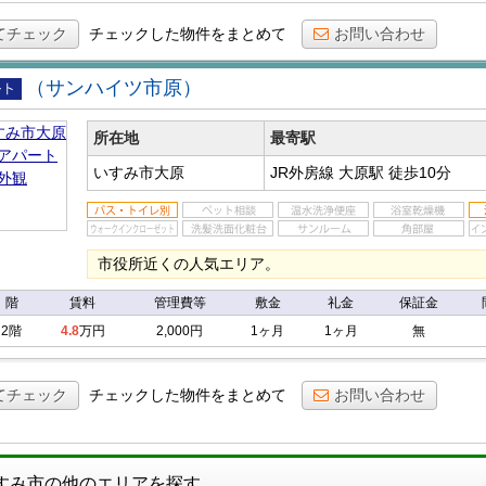
てチェック
チェックした物件をまとめて
お問い合わせ
（サンハイツ市原）
アパ
所在地
最寄駅
いすみ市大原
JR外房線 大原駅
徒歩10分
市役所近くの人気エリア。
階
賃料
管理費等
敷金
礼金
保証金
2階
4.8
万円
2,000円
1ヶ月
1ヶ月
無
てチェック
チェックした物件をまとめて
お問い合わせ
すみ市の他のエリアを探す