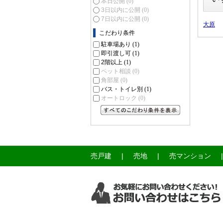
本日公開
(0)
3日以内に公開
(0)
7日以内に公開
(0)
大原
こだわり条件
駐車場あり
(1)
即引渡し可
(1)
2階以上
(1)
ペット相談
(0)
角部屋
(0)
バス・トイレ別
(1)
オートロック
(0)
すべてのこだわり条件を見る
売戸建
売地
売マンション