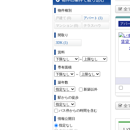
物件の条件で絞り込む
全
物件種別
戸建て (0)
アパート (1)
マンション (0)
テラスハウ
賃貸
ス (0)
間取り
ート
3DK (1)
賃料
～
専有面積
～
築年数
新築以外
駅からの徒歩
全
バス停からの時間を含む
情報公開日
指定なし
い