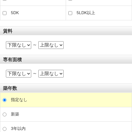
5DK
5LDK以上
賃料
～
専有面積
～
築年数
指定なし
新築
3年以内