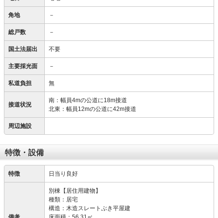
角地
－
総戸数
－
国土法届出
不要
主要採光面
－
私道負担
無
南：幅員4mの公道に18m接道
接道状況
北東：幅員12mの公道に42m接道
周辺施設
特徴・設備
特徴
日当り良好
別棟【居住用建物】
種類：居宅
構造：木造スレートぶき平屋建
備考
床面積：56,31㎡