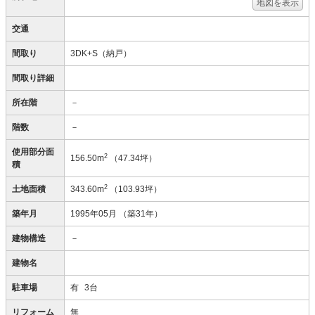
地図を表示
交通
間取り
3DK+S（納戸）
間取り詳細
所在階
－
階数
－
使用部分面
2
156.50m
（47.34坪）
積
2
土地面積
343.60m
（103.93坪）
築年月
1995年05月
（築31年）
建物構造
－
建物名
駐車場
有
3台
リフォーム
無