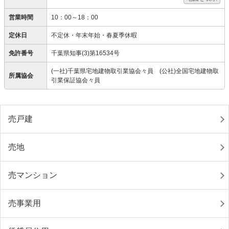
営業時間
10：00～18：00
定休日
不定休・年末年始・春夏季休暇
免許番号
千葉県知事(3)第16534号
(一社)千葉県宅地建物取引業協会々員 (公社)全国宅地建物取
所属協会
引業保証協会々員
売戸建
売地
売マンション
売事業用