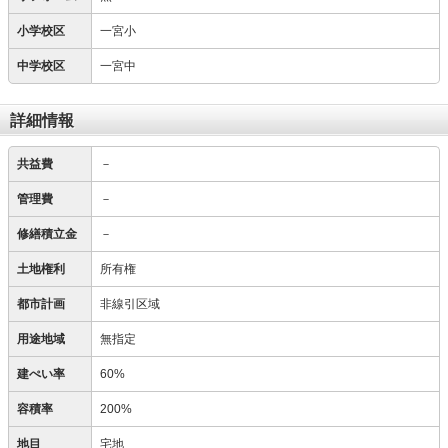
小学校区
一宮小
中学校区
一宮中
詳細情報
共益費
－
管理費
－
修繕積立金
－
土地権利
所有権
都市計画
非線引区域
用途地域
無指定
建ぺい率
60%
容積率
200%
地目
宅地