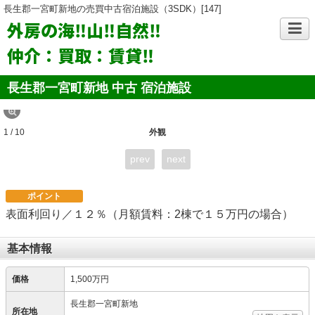
長生郡一宮町新地の売買中古宿泊施設（3SDK）[147]
外房の海‼山‼自然‼
仲介：買取：賃貸‼
長生郡一宮町新地 中古 宿泊施設
1 / 10
外観
prev
next
ポイント
表面利回り／１２％（月額賃料：2棟で１５万円の場合）
基本情報
価格
1,500万円
長生郡一宮町新地
所在地