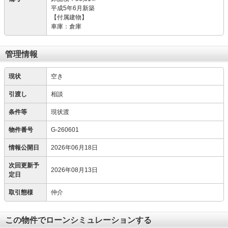
平成5年6月新築
【付属建物】
車庫：倉庫
管理情報
現状
空き
引渡し
相談
条件等
現状渡
物件番号
G-260601
情報公開日
2026年06月18日
次回更新予
2026年08月13日
定日
取引態様
仲介
この物件でローンシミュレーションする