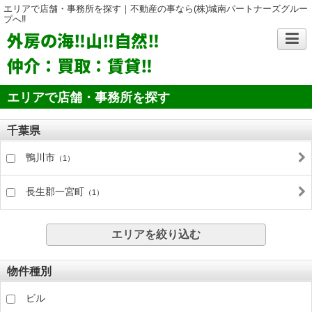
エリアで店舗・事務所を探す｜不動産の事なら(株)城南パートナーズグルー
プへ‼
外房の海‼山‼自然‼
仲介：買取：賃貸‼
エリアで店舗・事務所を探す
千葉県
鴨川市
（1）
長生郡一宮町
（1）
エリアを絞り込む
物件種別
ビル